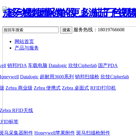
茄子视频懂你的更多,茄子色视频
服务热线：18019766608
网站首页
产品与服务
ell
销邦PDA
车载电脑
Datalogic
欣技Cipherlab
国产PDA
oneywell
Datalogic
超耐用3600系列
销邦扫描枪
欣技Cipherlab
业级
Zebra 商业级
Zebra 便携式
Zebra 桌面式
RFID打印机
Zebra RFID天线
RFID标签
斑马采集器附件
Honeywell苹果附件
斑马扫描枪附件