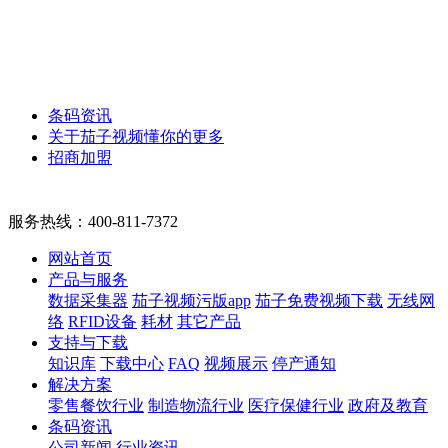
条码资讯
关于茄子视频懂你的更多
招商加盟
服务热线：
400-811-7372
网站首页
产品与服务
数据采集器
茄子视频污版app
茄子免费视频下载
无线网
络
RFID设备
耗材
其它产品
支持与下载
知识库
下载中心
FAQ
视频展示
停产通知
解决方案
零售餐饮行业
制造物流行业
医疗保健行业
政府及教育
条码资讯
公司新闻
行业资讯