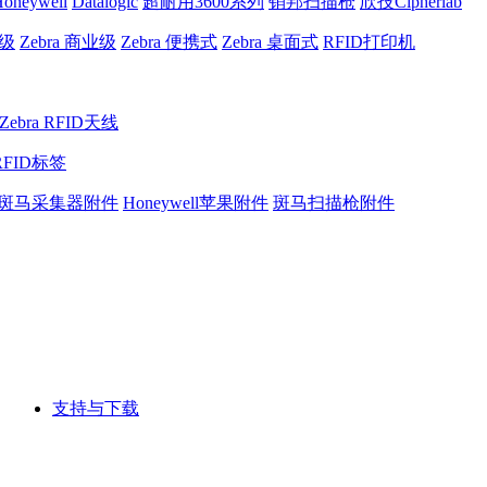
oneywell
Datalogic
超耐用3600系列
销邦扫描枪
欣技Cipherlab
业级
Zebra 商业级
Zebra 便携式
Zebra 桌面式
RFID打印机
Zebra RFID天线
RFID标签
斑马采集器附件
Honeywell苹果附件
斑马扫描枪附件
支持与下载