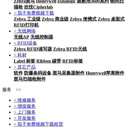
Zebra斑马
Honeywell
Datalogic
超耐用3600系列
销邦扫
描枪
欣技Cipherlab
> 茄子免费视频下载
Zebra 工业级
Zebra 商业级
Zebra 便携式
Zebra 桌面式
RFID打印机
> 无线网络
无线AP
无线控制器
> RFID设备
Zebra RFID读写器
Zebra RFID天线
> 耗材
Label 标签
Ribbon 碳带
RFID标签
> 其它产品
软件
防爆条码设备
斑马采集器附件
Honeywell苹果附件
斑马扫描枪附件
服务 >>
> 维修服务
> 增值服务
> 上门服务
> 开发服务
> 茄子免费视频下载租赁