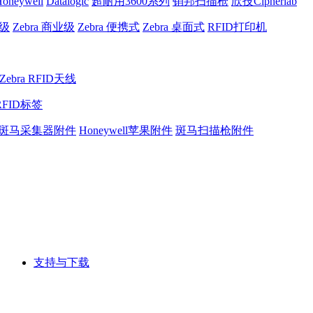
oneywell
Datalogic
超耐用3600系列
销邦扫描枪
欣技Cipherlab
业级
Zebra 商业级
Zebra 便携式
Zebra 桌面式
RFID打印机
Zebra RFID天线
RFID标签
斑马采集器附件
Honeywell苹果附件
斑马扫描枪附件
支持与下载