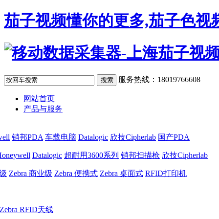
茄子视频懂你的更多,茄子色视频
服务热线：18019766608
网站首页
产品与服务
ell
销邦PDA
车载电脑
Datalogic
欣技Cipherlab
国产PDA
oneywell
Datalogic
超耐用3600系列
销邦扫描枪
欣技Cipherlab
业级
Zebra 商业级
Zebra 便携式
Zebra 桌面式
RFID打印机
Zebra RFID天线