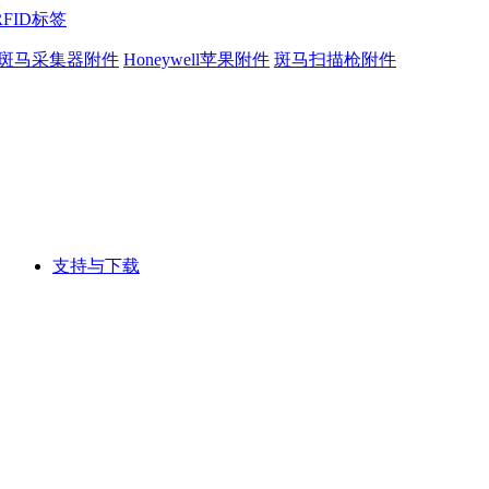
RFID标签
斑马采集器附件
Honeywell苹果附件
斑马扫描枪附件
支持与下载