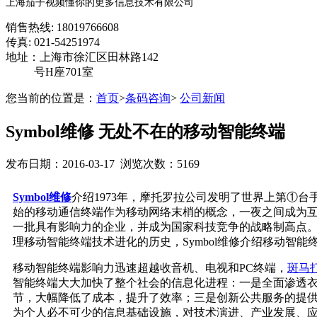
上海茄子视频懂你的更多信息技术有限公司
销售热线: 18019766608
传真: 021-54251974
地址：上海市徐汇区田林路142
号H座701室
您当前的位置是：
首页
>
条码咨询
>
公司新闻
Symbol维修 无处不在的移动智能终端
发布日期：2016-03-17 浏览次数：5169
Symbol
维修
介绍
1973
年，摩托罗拉公司发明了世界上第①台手机
始的移动通信终端作为移动网络末梢的概念，一夜之间成为互联网
一批具有影响力的企业，并成为国家科技竞争的战略制高点
理移动智能终端技术进化的历史，
Symbol
维修介绍移动智能终端
移动智能终端影响力迅速超越收音机、电视和
PC
终端，
斑马
智能终端大大加快了整个社会的信息化进程：一是全面渗透衣食
节，大幅降低了成本，提升了效率；三是创新公共服务的提
为个人必不可少的信息基础设施，对技术演进、产业发展