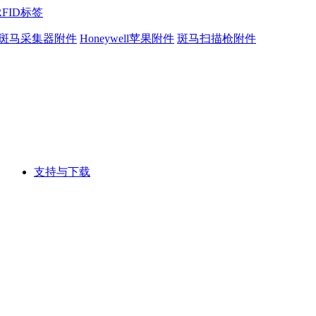
RFID标签
斑马采集器附件
Honeywell苹果附件
斑马扫描枪附件
支持与下载