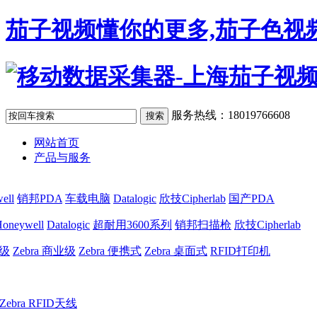
茄子视频懂你的更多,茄子色视频
服务热线：18019766608
网站首页
产品与服务
ell
销邦PDA
车载电脑
Datalogic
欣技Cipherlab
国产PDA
oneywell
Datalogic
超耐用3600系列
销邦扫描枪
欣技Cipherlab
业级
Zebra 商业级
Zebra 便携式
Zebra 桌面式
RFID打印机
Zebra RFID天线