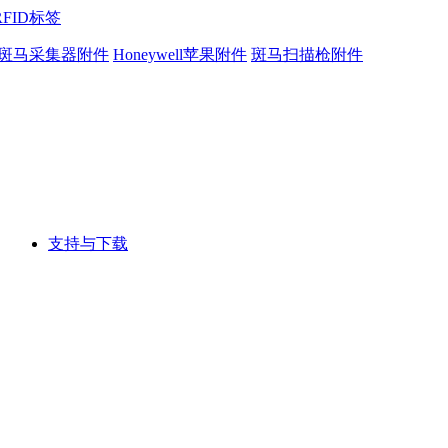
RFID标签
斑马采集器附件
Honeywell苹果附件
斑马扫描枪附件
支持与下载