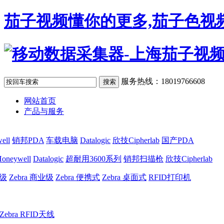
茄子视频懂你的更多,茄子色视频
服务热线：18019766608
网站首页
产品与服务
ell
销邦PDA
车载电脑
Datalogic
欣技Cipherlab
国产PDA
oneywell
Datalogic
超耐用3600系列
销邦扫描枪
欣技Cipherlab
业级
Zebra 商业级
Zebra 便携式
Zebra 桌面式
RFID打印机
Zebra RFID天线