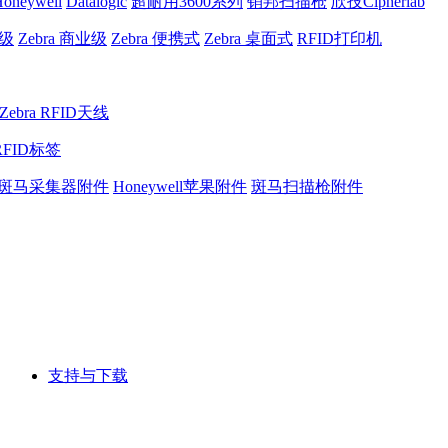
oneywell
Datalogic
超耐用3600系列
销邦扫描枪
欣技Cipherlab
业级
Zebra 商业级
Zebra 便携式
Zebra 桌面式
RFID打印机
Zebra RFID天线
RFID标签
斑马采集器附件
Honeywell苹果附件
斑马扫描枪附件
支持与下载