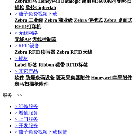
Zebra斑马
Honeywell
Datalogic
超耐用3600系列
销邦扫
描枪
欣技Cipherlab
> 茄子免费视频下载
Zebra 工业级
Zebra 商业级
Zebra 便携式
Zebra 桌面式
RFID打印机
> 无线网络
无线AP
无线控制器
> RFID设备
Zebra RFID读写器
Zebra RFID天线
> 耗材
Label 标签
Ribbon 碳带
RFID标签
> 其它产品
软件
防爆条码设备
斑马采集器附件
Honeywell苹果附件
斑马扫描枪附件
服务 >>
> 维修服务
> 增值服务
> 上门服务
> 开发服务
> 茄子免费视频下载租赁