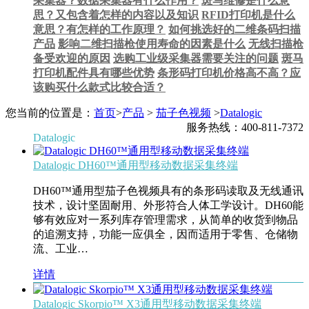
采集器？数据采集器有什么作用？
斑马维修是什么意
思？又包含着怎样的内容以及知识
RFID打印机是什么
意思？有怎样的工作原理？
如何挑选好的二维条码扫描
产品
影响二维扫描枪使用寿命的因素是什么
无线扫描枪
备受欢迎的原因
选购工业级采集器需要关注的问题
斑马
打印机配件具有哪些优势
条形码打印机价格高不高？应
该购买什么款式比较合适？
您当前的位置是：
首页
>
产品
>
茄子色视频
>
Datalogic
服务热线：400-811-7372
Datalogic
Datalogic DH60™通用型移动数据采集终端
DH60™通用型茄子色视频具有的条形码读取及无线通讯
技术，设计坚固耐用、外形符合人体工学设计。DH60能
够有效应对一系列库存管理需求，从简单的收货到物品
的追溯支持，功能一应俱全，因而适用于零售、仓储物
流、工业…
详情
Datalogic Skorpio™ X3通用型移动数据采集终端