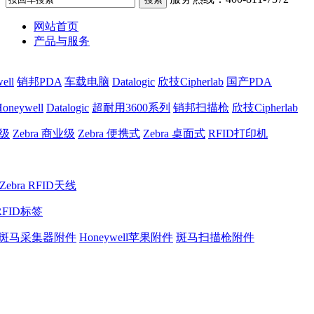
网站首页
产品与服务
ell
销邦PDA
车载电脑
Datalogic
欣技Cipherlab
国产PDA
oneywell
Datalogic
超耐用3600系列
销邦扫描枪
欣技Cipherlab
业级
Zebra 商业级
Zebra 便携式
Zebra 桌面式
RFID打印机
Zebra RFID天线
RFID标签
斑马采集器附件
Honeywell苹果附件
斑马扫描枪附件