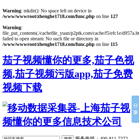
Warning
: mkdir(): No space left on device in
/www/wwwroot/zhenghe1718.com/func.php
on line
127
Warning
:
file_put_contents(./cachefile_yuan/p2ptk.com/cache/f5/efc1e/d957a.h
failed to open stream: No such file or directory in
/www/wwwroot/zhenghe1718.com/func.php
on line
115
茄子视频懂你的更多,茄子色视
频,茄子视频污版app,茄子免费
视频下载
服务热线：400-811-7372