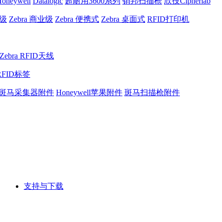
oneywell
Datalogic
超耐用3600系列
销邦扫描枪
欣技Cipherlab
业级
Zebra 商业级
Zebra 便携式
Zebra 桌面式
RFID打印机
Zebra RFID天线
RFID标签
斑马采集器附件
Honeywell苹果附件
斑马扫描枪附件
支持与下载