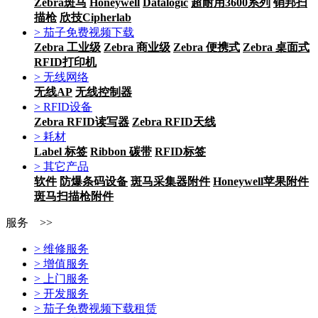
Zebra斑马
Honeywell
Datalogic
超耐用3600系列
销邦扫
描枪
欣技Cipherlab
> 茄子免费视频下载
Zebra 工业级
Zebra 商业级
Zebra 便携式
Zebra 桌面式
RFID打印机
> 无线网络
无线AP
无线控制器
> RFID设备
Zebra RFID读写器
Zebra RFID天线
> 耗材
Label 标签
Ribbon 碳带
RFID标签
> 其它产品
软件
防爆条码设备
斑马采集器附件
Honeywell苹果附件
斑马扫描枪附件
服务 >>
> 维修服务
> 增值服务
> 上门服务
> 开发服务
> 茄子免费视频下载租赁