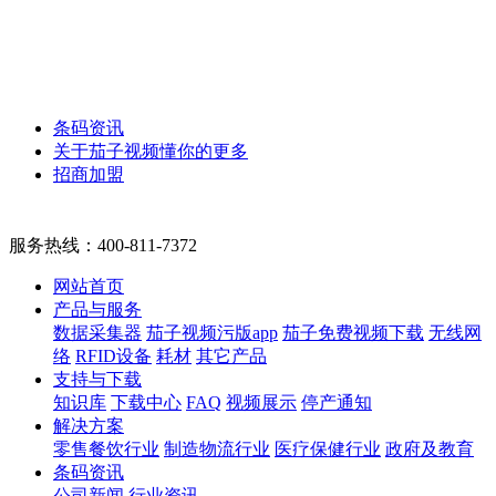
条码资讯
关于茄子视频懂你的更多
招商加盟
服务热线：
400-811-7372
网站首页
产品与服务
数据采集器
茄子视频污版app
茄子免费视频下载
无线网
络
RFID设备
耗材
其它产品
支持与下载
知识库
下载中心
FAQ
视频展示
停产通知
解决方案
零售餐饮行业
制造物流行业
医疗保健行业
政府及教育
条码资讯
公司新闻
行业资讯