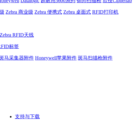
oneywell
Datalogic
超耐用3600系列
销邦扫描枪
欣技Cipherlab
业级
Zebra 商业级
Zebra 便携式
Zebra 桌面式
RFID打印机
Zebra RFID天线
RFID标签
斑马采集器附件
Honeywell苹果附件
斑马扫描枪附件
支持与下载