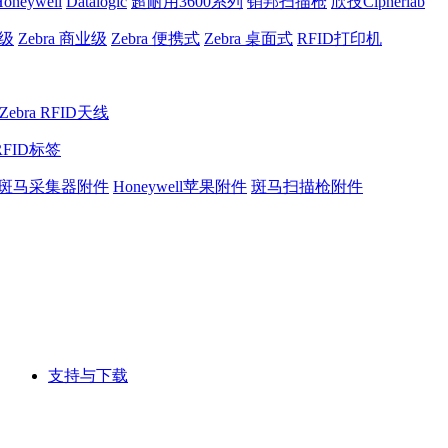
oneywell
Datalogic
超耐用3600系列
销邦扫描枪
欣技Cipherlab
业级
Zebra 商业级
Zebra 便携式
Zebra 桌面式
RFID打印机
Zebra RFID天线
RFID标签
斑马采集器附件
Honeywell苹果附件
斑马扫描枪附件
支持与下载