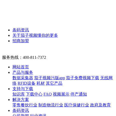
条码资讯
关于茄子视频懂你的更多
招商加盟
服务热线：
400-811-7372
网站首页
产品与服务
数据采集器
茄子视频污版app
茄子免费视频下载
无线网
络
RFID设备
耗材
其它产品
支持与下载
知识库
下载中心
FAQ
视频展示
停产通知
解决方案
零售餐饮行业
制造物流行业
医疗保健行业
政府及教育
条码资讯
公司新闻
行业资讯