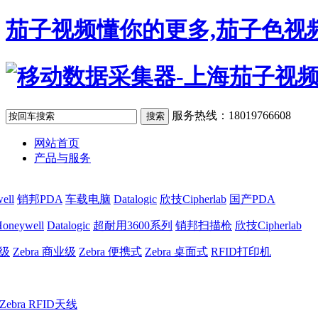
茄子视频懂你的更多,茄子色视频
服务热线：18019766608
网站首页
产品与服务
ell
销邦PDA
车载电脑
Datalogic
欣技Cipherlab
国产PDA
oneywell
Datalogic
超耐用3600系列
销邦扫描枪
欣技Cipherlab
业级
Zebra 商业级
Zebra 便携式
Zebra 桌面式
RFID打印机
Zebra RFID天线