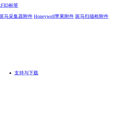
RFID标签
斑马采集器附件
Honeywell苹果附件
斑马扫描枪附件
支持与下载