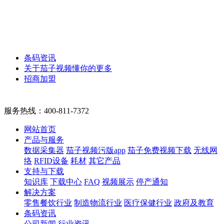
条码资讯
关于茄子视频懂你的更多
招商加盟
服务热线：
400-811-7372
网站首页
产品与服务
数据采集器
茄子视频污版app
茄子免费视频下载
无线网
络
RFID设备
耗材
其它产品
支持与下载
知识库
下载中心
FAQ
视频展示
停产通知
解决方案
零售餐饮行业
制造物流行业
医疗保健行业
政府及教育
条码资讯
公司新闻
行业资讯