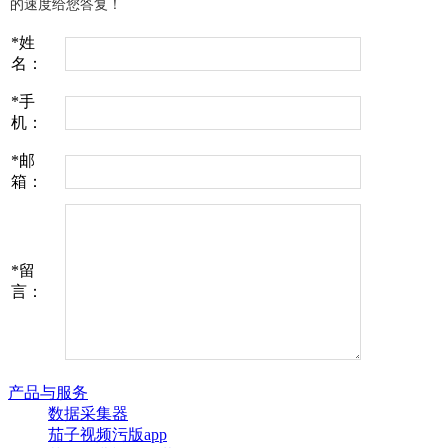
的速度给您答复！
*
姓
名：
*
手
机：
*
邮
箱：
*
留
言：
产品与服务
数据采集器
茄子视频污版app