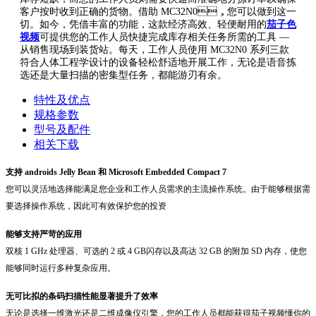
客户按时收到正确的货物。借助 MC32N0，您可以做到这一
切。如今，凭借丰富的功能，这款经济高效、轻便耐用的
茄子色
视频
可提供您的工作人员快捷完成库存相关任务所需的工具 —
从销售现场到装货站。每天，工作人员使用 MC32N0 系列三款
符合人体工程学设计的设备轻松舒适地开展工作，无论是语音拣
选还是大量扫描的密集型任务，都能游刃有余。
特性及优点
规格参数
型号及配件
相关下载
支持 androids Jelly Bean 和 Microsoft Embedded Compact 7
您可以灵活地选择能满足您企业和工作人员需求的主流操作系统。由于能够根据需
要选择操作系统，因此可有效保护您的投资
能够支持严苛的应用
双核 1 GHz 处理器、可选的 2 或 4 GB闪存以及高达 32 GB 的附加 SD 内存，使您
能够同时运行多种复杂应用。
无可比拟的条码扫描性能显著提升了效率
无论是选择一维激光还是二维成像仪引擎，您的工作人员都能获得茄子视频懂你的