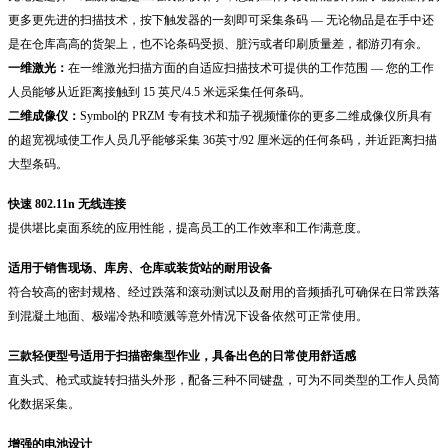
更多更先进的扫描技术，按下触发器的一刻即可采集条码 — 无论物品是在手中还
是在仓库高高的货架上，也不论条码受损、脏污或者印刷质量差，都游刃有余。
一维激光：
在一维激光扫描方面的自适应扫描技术可提供的工作范围 — 您的工作
人员能够从近距离接触到 15 英尺/4.5 米远采集任何条码。
二维成像仪：
Symbol的 PRZM 专有技术和茄子视频懂你的更多二维成像仪所具有
的超宽视域使工作人员几乎能够采集 36英寸/92 厘米远的任何条码，并近距离扫描
大型条码。
快速 802.11n
无线连接
提供堪比桌面系统的应用性能，提高员工的工作效率和工作满意度。
适用于销售现场、库房、仓库或装货站的耐用设备
符合较高的密封规格、经过跌落和滚动测试以及耐用的音频插孔可确保在日常跌落
到混凝土地面、极端冷热和喷溅等意外情况下设备依然可正常使用。
三款轻便型号适用于扫描密集型作业，具备出色的日常使用舒适感
直头式、枪式或旋转扫描头外形，配备三种不同键盘，可为不同类型的工作人员简
化数据采集。
增强的电池设计