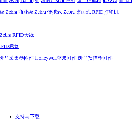
oneywell
Datalogic
超耐用3600系列
销邦扫描枪
欣技Cipherlab
业级
Zebra 商业级
Zebra 便携式
Zebra 桌面式
RFID打印机
Zebra RFID天线
RFID标签
斑马采集器附件
Honeywell苹果附件
斑马扫描枪附件
支持与下载