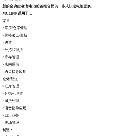
新的全功能电池/电池舱盖组合提供一步式快速电池更换。
MC32N0 适用于…
零售
>库房/仓库管理
>价格验证/更新
>进货
>分拣和理货
>库存管理
>店内通信
>语音指导应用
仓储/配送
>仓库管理
>分拣和理货
>退货处理
>语音指导应用
>EDI 业务
>堆场管理
制造：