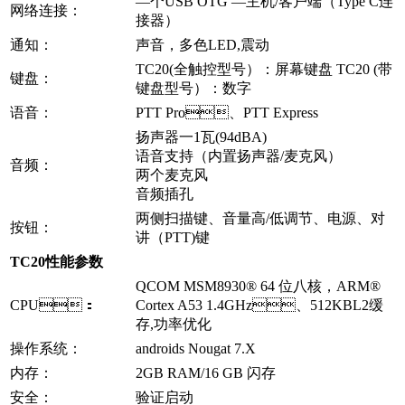
—个USB OTG —主机/客户端（Type C连
网络连接：
接器）
通知：
声音，多色LED,震动
TC20(全触控型号）：屏幕键盘 TC20 (带
键盘：
键盘型号）：数字
语音：
PTT Pro、PTT Express
扬声器一1瓦(94dBA)
语音支持（内置扬声器/麦克风）
音频：
两个麦克风
音频插孔
两侧扫描键、音量高/低调节、电源、对
按钮：
讲（PTT)键
TC20性能参数
QCOM MSM8930® 64 位八核，ARM®
CPU：
Cortex A53 1.4GHz、512KBL2缓
存,功率优化
操作系统：
androids Nougat 7.X
内存：
2GB RAM/16 GB 闪存
安全：
验证启动