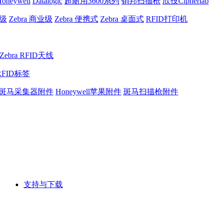
oneywell
Datalogic
超耐用3600系列
销邦扫描枪
欣技Cipherlab
业级
Zebra 商业级
Zebra 便携式
Zebra 桌面式
RFID打印机
Zebra RFID天线
RFID标签
斑马采集器附件
Honeywell苹果附件
斑马扫描枪附件
支持与下载