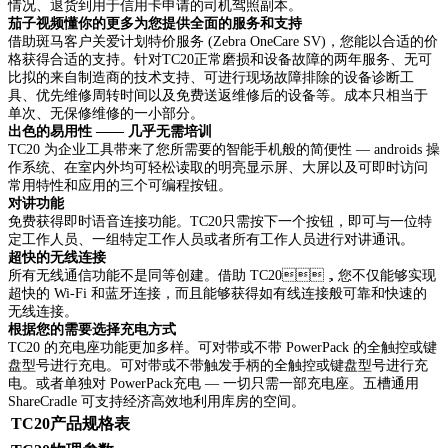
情况、退货到用于信用卡申请的司机驾照副本。
茄子视频懂你的更多为您提供全面的服务和支持
借助斑马客户关爱计划特价服务 (Zebra OneCare SV)，您能以合适的价
格获得合适的支持。针对TC20正常磨损和设备故障的两年服务、无可
比拟的来自制造商的技术支持、可进行现场故障排除的设备诊断工
具、优先维修周转时间以及免费送返维修后的设备等。成本只相当于
单次、无保修维修的一小部分。
出色的易用性 —— 几乎无需培训
TC20 为企业工具带来了您所需要的智能手机般的简便性 — androids 操
作系统、在室内外均可轻松读取的明亮显示屏、大屏以及可即时访问
常用特性和应用的三个可编程按钮。
对讲功能
免费获得即时语音连接功能。TC20只需按下一个按钮，即可与一位特
定工作人员、一组特定工作人员或者所有工作人员进行对讲通讯。
超快的无线连接
所有无线通信功能不是同等创建。借助 TC20，您不仅能够实现
超快的 Wi-Fi 和蓝牙连接，而且能够获得如有线连接般可靠和快速的
无线连接。
根据您的需要选择充电方式
TC20 的充电座功能更加多样。可对带或不带 PowerPack 的全触控或键
盘型号进行充电。可对带或不带触发手柄的全触控或键盘型号进行充
电。或者单独对 PowerPack充电 — 一切只需一部充电座。五槽通用
ShareCradle 可支持经济高效地利用库房的空间。
TC20产品规格表