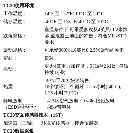
TC20使用环境
工作温度：
14°F 至 122°F/-10° C 至 50° C
储存温度：
-40° F 至 158° F/-40° C 至 70° C
室温条件下,可承受多次从4英尺/ 1.2米跌
跌落规格：
落 至混凝土地面的冲击，符合MIL-STD
要求
滚动规格：
可承受300次1.6英尺8 2.5米滚动的冲击
密封：
IP54
更大4倍重力加速度，5 Ha至2 kHz , 每轴
振动：
持续1小时
-40°C至7b°C快速转换
热震：
10个循环(—个循环=1.25 小时(-40°C),
1.25 小时(70°C))
静电放电
+/-15kv空气放电；+/-8kv接触放电；
（ESD)：
+/-8kv带电体
TC20交互传感器技术（1ST)
加速器（三轴），环境光传感器，接近传感器
TC20数据采集