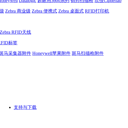
oneywell
Datalogic
超耐用3600系列
销邦扫描枪
欣技Cipherlab
业级
Zebra 商业级
Zebra 便携式
Zebra 桌面式
RFID打印机
Zebra RFID天线
RFID标签
斑马采集器附件
Honeywell苹果附件
斑马扫描枪附件
支持与下载