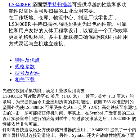
LS3408ER
坚固型
手持扫描器
可提供卓越的性能和多功
能性以满足高强度扫描的工业应用需要。
在工作场地、仓库、物流中心、制造厂或零售店，
LS3408ER 手持扫描器均能提供更为出色的性能、可靠
性和用户友好的人体工程学设计，以营造一个工作效率
更高的移动环境。多主机板载接口确保能够以即插即用
方式灵活与主机建立连接。
特性及优点
规格参数
型号及配件
相关下载
先进的数据采集功能，满足工业级应用需要
LS3408ER 可读取远至45 英尺（14.6 米）、近至5 英寸（13 厘米）的
条码，为您提供当今工业应用所需的多功能性。依照IP65 标准密封的
坚固外壳使LS3408ER 可承受多次从6.5 英尺（2米）高处跌落至水泥地
面的冲击，尽可能缩短停机时间。事实上，在Symbol 广受赞誉的工业
设计实验室专门进行的滚落测试中，经过多次滚落之后，LS3408ER 的
性能依然非常可靠。
针对需要快速取出及方便存储扫描器的应用，LS3408ER 提供了一个内
置金属挂钩以连接到滑轮上。另外，Symbol 还为它战略性地配备了两