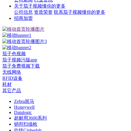
关于茄子视频懂你的更多
公司信息
资质荣誉
联系茄子视频懂你的更多
招商加盟
茄子色视频
茄子视频污版app
茄子免费视频下载
无线网络
RFID设备
耗材
其它产品
Zebra斑马
Honeywell
Datalogic
超耐用3600系列
销邦扫描枪
欣技Cipherlab