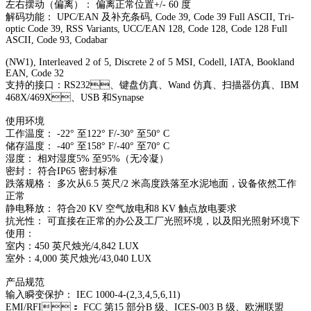
左右摆动（偏离）： 偏离正常位置+/- 60 度
解码功能： UPC/EAN 及补充条码, Code 39, Code 39 Full ASCII, Tri-
optic Code 39, RSS Variants, UCC/EAN 128, Code 128, Code 128 Full
ASCII, Code 93, Codabar
(NW1), Interleaved 2 of 5, Discrete 2 of 5 MSI, Codell, IATA, Bookland
EAN, Code 32
支持的接口：RS232、键盘仿真、Wand 仿真、扫描器仿真、IBM
468X/469X、USB 和Synapse
使用环境
工作温度： -22° 至122° F/-30° 至50° C
储存温度： -40° 至158° F/-40° 至70° C
湿度： 相对湿度5% 至95%（无冷凝）
密封： 符合IP65 密封标准
跌落规格： 多次从6.5 英尺/2 米高度跌落至水泥地面，设备依然工作
正常
静电释放： 符合20 KV 空气放电和8 KV 触点放电要求
抗光性： 可直接在正常的办公及工厂光照环境，以及阳光照射环境下
使用：
室内：450 英尺烛光/4,842 LUX
室外：4,000 英尺烛光/43,040 LUX
产品规范
输入瞬变保护： IEC 1000-4-(2,3,4,5,6,11)
EMI/RFI： FCC 第15 部分B 级、ICES-003 B 级、欧洲联盟