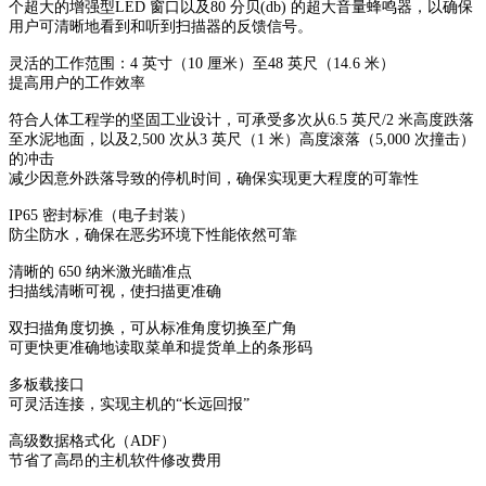
个超大的增强型LED 窗口以及80 分贝(db) 的超大音量蜂鸣器，以确保
用户可清晰地看到和听到扫描器的反馈信号。
灵活的工作范围：4 英寸（10 厘米）至48 英尺（14.6 米）
提高用户的工作效率
符合人体工程学的坚固工业设计，可承受多次从6.5 英尺/2 米高度跌落
至水泥地面，以及2,500 次从3 英尺（1 米）高度滚落（5,000 次撞击）
的冲击
减少因意外跌落导致的停机时间，确保实现更大程度的可靠性
IP65 密封标准（电子封装）
防尘防水，确保在恶劣环境下性能依然可靠
清晰的 650 纳米激光瞄准点
扫描线清晰可视，使扫描更准确
双扫描角度切换，可从标准角度切换至广角
可更快更准确地读取菜单和提货单上的条形码
多板载接口
可灵活连接，实现主机的“长远回报”
高级数据格式化（ADF）
节省了高昂的主机软件修改费用