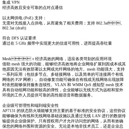
集成 VPN
经济高效且安全可靠的点对点通信
以太网供电 (PoE) 支持：
无需对无线接入点供电，从而避免了相关费用；支持 802.3af、
802.3at (draft)
符合 DFS 认证要求
通过在 5 GHz 频带中实现更大的信道可用性，进而提高吞吐量
Mesh：经济高效的网络，适应各类苛刻的应用环境
借助 mesh 强大的功能，能够经济高效地将企业网络扩展到因成本或其
他原因无法有效部署以太网或光纤网络的地方。mesh 功能强大，支持
一系列应用（包括多节点、多链接网络，以及简
单的可连接两个有线
网络的 P2P 网桥）。自动修复功能可确保在有线或无线网络出现故障
时依然能够保持服务连续性。VLAN 和 WMM QoS 感知型 mesh 技术
具有自动组网功能和较高的
弹性，企业能够以无线方式为远程和室外
环境的工作人员提供可靠的高性能语音和数据服务。
企业级可管理性和端到端安全性
AP7131 的状态防火墙能够支持主要的基于标准的安全协议，这些协议
能够确保为有线和无线网络基础设施以及通过无线 LAN 进行的数据传
输提供企业级保护。只有授权用户才允许访问您
的网络，从而有效确
保您的网络外围和资源的安全。无论是本地非技术员工，还是企业总