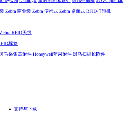
oneywell
Datalogic
超耐用3600系列
销邦扫描枪
欣技Cipherlab
业级
Zebra 商业级
Zebra 便携式
Zebra 桌面式
RFID打印机
Zebra RFID天线
RFID标签
斑马采集器附件
Honeywell苹果附件
斑马扫描枪附件
支持与下载