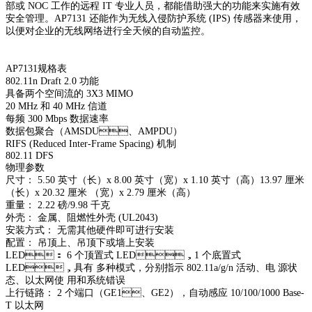
部或 NOC 工作的远程 IT 专业人员，都能借助强大的功能来实施有效
安全管理。AP7131 还能作为无
线入侵防护系统 (IPS) 传感器来使用，
以便对企业的无线网络进行全天候的自动监控。
AP7131规格表
802.11n Draft 2.0 功能
具备两个空间流的 3X3 MIMO
20 MHz 和 40 MHz 信道
每频 300 Mbps 数据速率
数据包聚合（AMSDU、AMPDU）
RIFS (Reduced Inter-Frame Spacing) 机制
802.11 DFS
物理参数
尺寸： 5.50 英寸（长）x 8.00 英寸（宽）x 1.10 英寸（高）13.97 厘米
（长）x 20.32 厘米 （宽）x 2.79 厘米（高）
重量： 2.22 磅/9.98 千克
外壳： 金属、阻燃性外壳 (UL2043)
安装方式： 无需其他硬件即可进行安装
配置： 吊顶上、吊顶下或墙上安装
LED： 6 个顶置式 LED，1 个底置式
LED，具有 多种模式，分别指示 802.11a/g/n 活动、电 源状
态、以太网使 用和系统错误
上行链路： 2 个端口（GE1、GE2），自动感应 10/100/1000 Base-
T 以太网