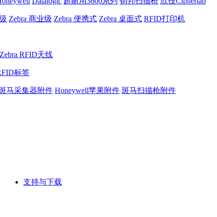
oneywell
Datalogic
超耐用3600系列
销邦扫描枪
欣技Cipherlab
业级
Zebra 商业级
Zebra 便携式
Zebra 桌面式
RFID打印机
Zebra RFID天线
RFID标签
斑马采集器附件
Honeywell苹果附件
斑马扫描枪附件
支持与下载