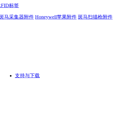
RFID标签
斑马采集器附件
Honeywell苹果附件
斑马扫描枪附件
支持与下载