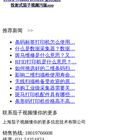
投射式茄子视频污版app
推荐新闻 >>
条码标签打印机怎么使用…
什么是数据采集器？数据…
斑马维修是什么意思？又…
RFID打印机是什么意思？…
如何挑选好的二维条码扫…
影响二维扫描枪使用寿命…
无线扫描枪备受欢迎的原…
选购工业级采集器需要关…
斑马打印机配件具有哪些…
条形码打印机价格高不高…
联系茄子视频懂你的更多
上海茄子视频懂你的更多信息技术有限公司
销售热线: 18019766608
传真: 021-54251974