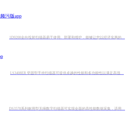
1D9208全向投射扫描器易于使用、部署和维护，能够让您以经济实惠的…
LS3408ER 坚固型手持扫描器可提供卓越的性能和多功能性以满足高强…
DS3578系列耐用型无绳数字扫描器可实现全面的高性能数据采集，适用…