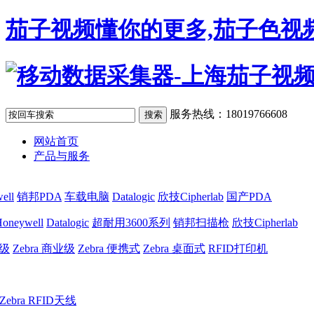
茄子视频懂你的更多,茄子色视频
服务热线：18019766608
网站首页
产品与服务
ell
销邦PDA
车载电脑
Datalogic
欣技Cipherlab
国产PDA
oneywell
Datalogic
超耐用3600系列
销邦扫描枪
欣技Cipherlab
业级
Zebra 商业级
Zebra 便携式
Zebra 桌面式
RFID打印机
Zebra RFID天线