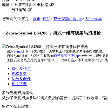
地址：上海市徐汇区田林路142
号H座701室
您当前的位置是：
首页
>
产品
>
茄子视频污版app
>
Zebra斑马
Zebra-Symbol LS4208 手持式一维有线条码扫描枪
采用
Symbol
下一代扫描器，为重视工作效率的客户提高扫描性能
通过Symbol 的LS4208 手持激光
茄子视频污版app
，即使条码的
医院以及光线充足的仓库环境中），此款符合人体工程学设计的扫描器
特性及优点
规格参数
型号及配件
相关下载
多线光栅扫描模式
减少了重复扫描条码和键入数据的需要，提高了工作效率
出色的运动容差