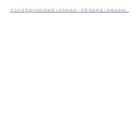
无论您是需要扫描纸质标签上的印制条码，还是手机屏幕上的移动条码…